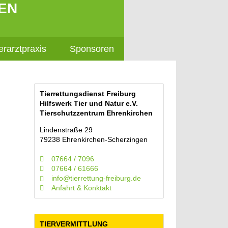
EN
erarztpraxis
Sponsoren
Tierrettungsdienst Freiburg
Hilfswerk Tier und Natur e.V.
Tierschutzzentrum Ehrenkirchen
Lindenstraße 29
79238 Ehrenkirchen-Scherzingen
07664 / 7096
07664 / 61666
info@tierrettung-freiburg.de
Anfahrt & Konktakt
TIERVERMITTLUNG