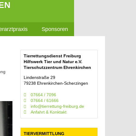
EN
erarztpraxis
Sponsoren
Tierrettungsdienst Freiburg
Hilfswerk Tier und Natur e.V.
Tierschutzzentrum Ehrenkirchen
ung
Lindenstraße 29
79238 Ehrenkirchen-Scherzingen
07664 / 7096
07664 / 61666
info@tierrettung-freiburg.de
Anfahrt & Konktakt
TIERVERMITTLUNG