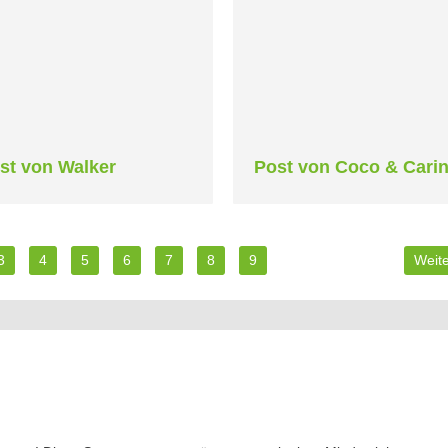
st von Walker
Post von Coco & Cari
3
4
5
6
7
8
9
Weite