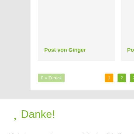
Post von Ginger
Po
« Zurück
1
2
Danke!