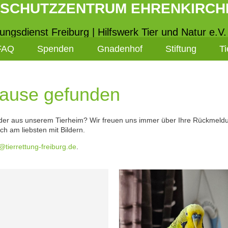
RSCHUTZZENTRUM EHRENKIRCH
tungsdienst Freiburg | Hilfswerk Tier und Natur e.V.
FAQ
Spenden
Gnadenhof
Stiftung
Ti
hause gefunden
ieder aus unserem Tierheim? Wir freuen uns immer über Ihre Rückmeld
ich am liebsten mit Bildern.
@tierrettung-freiburg.de
.