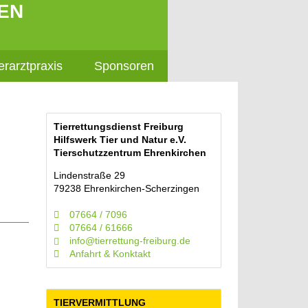
EN
erarztpraxis
Sponsoren
Tierrettungsdienst Freiburg
Hilfswerk Tier und Natur e.V.
Tierschutzzentrum Ehrenkirchen
Lindenstraße 29
79238 Ehrenkirchen-Scherzingen
07664 / 7096
07664 / 61666
info@tierrettung-freiburg.de
Anfahrt & Konktakt
TIERVERMITTLUNG