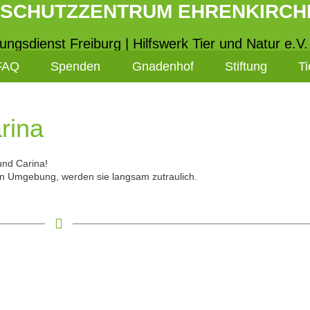
RSCHUTZZENTRUM EHRENKIRCH
tungsdienst Freiburg | Hilfswerk Tier und Natur e.V.
FAQ
Spenden
Gnadenhof
Stiftung
Ti
rina
nd Carina!
uen Umgebung, werden sie langsam zutraulich.