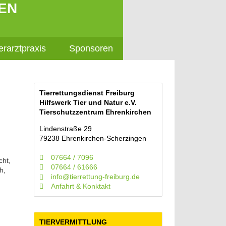
EN
erarztpraxis
Sponsoren
Tierrettungsdienst Freiburg
Hilfswerk Tier und Natur e.V.
Tierschutzzentrum Ehrenkirchen
Lindenstraße 29
79238 Ehrenkirchen-Scherzingen
07664 / 7096
cht,
07664 / 61666
h,
info@tierrettung-freiburg.de
Anfahrt & Konktakt
TIERVERMITTLUNG