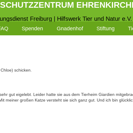
RSCHUTZZENTRUM EHRENKIRCH
tungsdienst Freiburg | Hilfswerk Tier und Natur e.V.
FAQ
Spenden
Gnadenhof
Stiftung
Ti
r Chloe) schicken.
sehr gut eigelebt. Leider hatte sie aus dem Tierheim Giardien mitgebra
Mit meiner großen Katze versteht sie sich ganz gut. Und ich bin glücklic