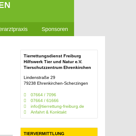
EN
erarztpraxis
Sponsoren
Tierrettungsdienst Freiburg
Hilfswerk Tier und Natur e.V.
Tierschutzzentrum Ehrenkirchen
Lindenstraße 29
79238 Ehrenkirchen-Scherzingen
07664 / 7096
07664 / 61666
info@tierrettung-freiburg.de
Anfahrt & Konktakt
TIERVERMITTLUNG