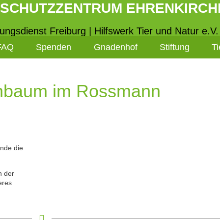
RSCHUTZZENTRUM EHRENKIRCH
tungsdienst Freiburg | Hilfswerk Tier und Natur e.V.
FAQ
Spenden
Gnadenhof
Stiftung
Ti
hbaum im Rossmann
unde die
n der
eres