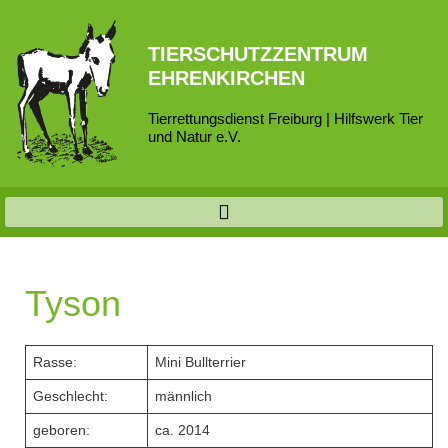
TIERSCHUTZZENTRUM
EHRENKIRCHEN
Tierrettungsdienst Freiburg | Hilfswerk Tier
und Natur e.V.
Tyson
Rasse:
Mini Bullterrier
Geschlecht:
männlich
geboren:
ca. 2014