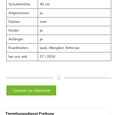
Schulterhöhe:
40 cm
Artgenossen:
ja
Katzen:
nein
Kinder:
ja
Anfänger:
ja
Krankheiten:
taub, Allergiker, Arthrose
bei uns seit:
07 / 2024
zurück zur Übersicht
Tierrettungsdienst Freiburg