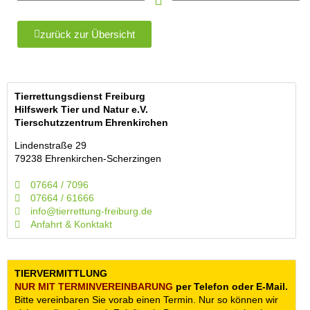
zurück zur Übersicht
Tierrettungsdienst Freiburg
Hilfswerk Tier und Natur e.V.
Tierschutzzentrum Ehrenkirchen
Lindenstraße 29
79238 Ehrenkirchen-Scherzingen
07664 / 7096
07664 / 61666
info@tierrettung-freiburg.de
Anfahrt & Konktakt
TIERVERMITTLUNG
NUR MIT TERMIN­VEREINBARUNG
per Telefon oder E-Mail.
Bitte vereinbaren Sie vorab einen Termin. Nur so können wir