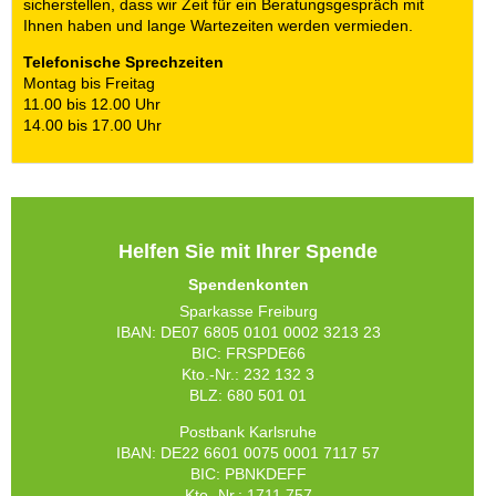
sicherstellen, dass wir Zeit für ein Beratungsgespräch mit
Ihnen haben und lange Wartezeiten werden vermieden.
Telefonische Sprechzeiten
Montag bis Freitag
11.00 bis 12.00 Uhr
14.00 bis 17.00 Uhr
Helfen Sie mit Ihrer Spende
Spendenkonten
Sparkasse Freiburg
IBAN: DE07 6805 0101 0002 3213 23
BIC: FRSPDE66
Kto.-Nr.: 232 132 3
BLZ: 680 501 01
Postbank Karlsruhe
IBAN: DE22 6601 0075 0001 7117 57
BIC: PBNKDEFF
Kto.-Nr.: 1711 757