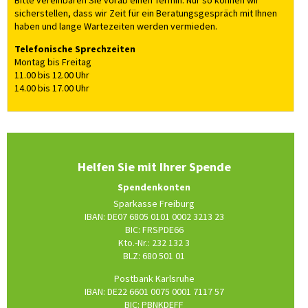
Bitte vereinbaren Sie vorab einen Termin. Nur so können wir
sicherstellen, dass wir Zeit für ein Beratungsgespräch mit Ihnen
haben und lange Wartezeiten werden vermieden.
Telefonische Sprechzeiten
Montag bis Freitag
11.00 bis 12.00 Uhr
14.00 bis 17.00 Uhr
Helfen Sie mit Ihrer Spende
Spendenkonten
Sparkasse Freiburg
IBAN: DE07 6805 0101 0002 3213 23
BIC: FRSPDE66
Kto.-Nr.: 232 132 3
BLZ: 680 501 01
Postbank Karlsruhe
IBAN: DE22 6601 0075 0001 7117 57
BIC: PBNKDEFF